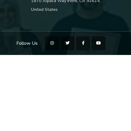
1870 Alpaca Way Irvine, CA 92614.
United States
Follow Us