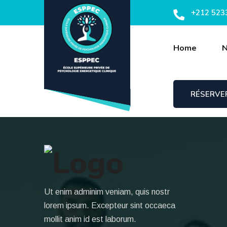
+212 523
Home
N
RÉSERVE
Ut enim adminim veniam, quis nostr
lorem ipsum. Excepteur sint occaeca
mollit anim id est laborum.